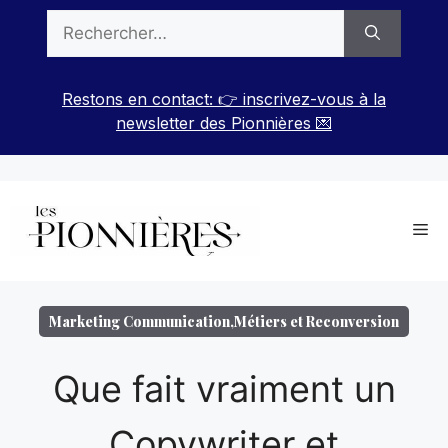
Aller
Rechercher :
au
contenu
Restons en contact: 👉 inscrivez-vous à la
newsletter des Pionnières 💌
Me
Marketing Communication
,
Métiers et Reconversion
Que fait vraiment un
Copywriter et