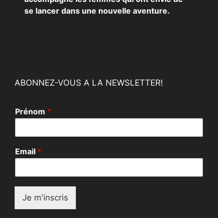
se lancer dans une nouvelle aventure.
ABONNEZ-VOUS A LA NEWSLETTER!
Prénom
*
*
Email
*
E
m
a
i
l
Je m'inscris
E
m