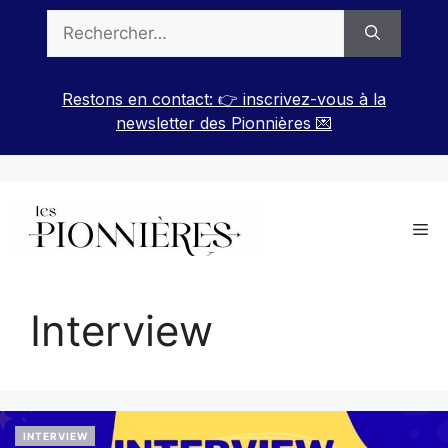
Aller
Rechercher :
au
contenu
Restons en contact: 👉 inscrivez-vous à la
newsletter des Pionnières 💌
Me
Interview
INTERVIEW