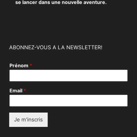
se lancer dans une nouvelle aventure.
ABONNEZ-VOUS A LA NEWSLETTER!
*
Prénom
*
E
m
a
i
Email
*
l
E
m
a
i
Je m'inscris
l