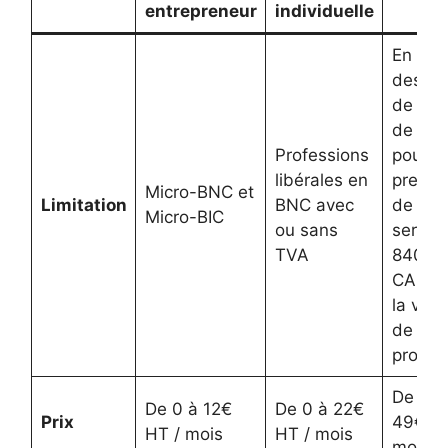
entrepreneur
individuelle
l’IS
En
desso
de 25
de CA
Professions
pour la
libérales en
presta
Micro-BNC et
Limitation
BNC avec
de
Micro-BIC
ou sans
service
TVA
840K€
CA pou
la vent
de
produi
De 0 à
De 0 à 12€
De 0 à 22€
Prix
49€ HT
HT / mois
HT / mois
mois