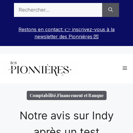
Aller
Rechercher :
au
contenu
Restons en contact: 👉 inscrivez-vous à la
newsletter des Pionnières 💌
Me
Comptabilité
,
Financement et Banque
Notre avis sur Indy
après un test