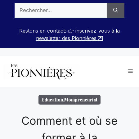
Aller
Rechercher :
au
contenu
Restons en contact: 👉 inscrivez-vous à la
newsletter des Pionnières 💌
Me
Education
,
Mompreneuriat
Comment et où se
former à la