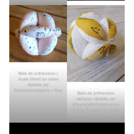
Balle de préhension /
Jouet d’éveil en coton
réalisée par
PetitAtelierdeMarie – Etsy
Balle de préhension
hérisson réalisée par
NinaandMiloCreations en
Coton, Éponge, Oeko tex
– Etsy