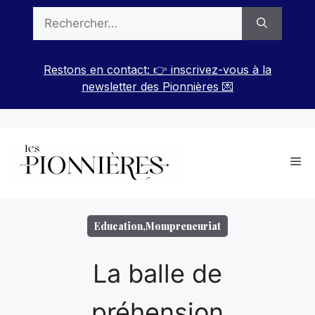
Aller
Rechercher :
au
contenu
Restons en contact: 👉 inscrivez-vous à la
newsletter des Pionnières 💌
Me
Education
,
Mompreneuriat
La balle de
préhension