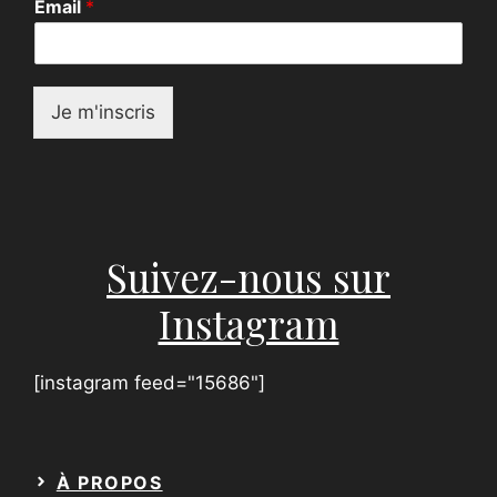
Email
*
m
a
i
l
E
Je m'inscris
m
a
i
l
*
Suivez-nous sur
Instagram
[instagram feed="15686"]
À PROPOS