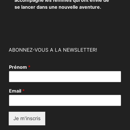
accompagne les femmes qui ont envie de
se lancer dans une nouvelle aventure.
ABONNEZ-VOUS A LA NEWSLETTER!
P
Prénom
*
r
é
n
o
Email
*
m
*
E
m
a
Je m'inscris
i
l