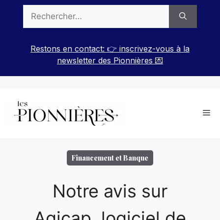
Aller
Rechercher :
au
contenu
Restons en contact: 👉 inscrivez-vous à la
newsletter des Pionnières 💌
Me
Financement et Banque
Notre avis sur
Agicap, logiciel de