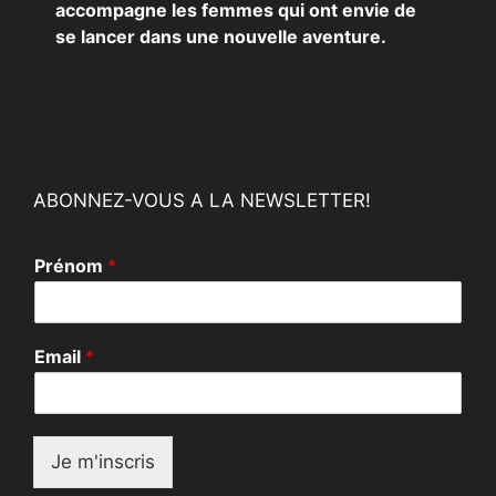
accompagne les femmes qui ont envie de
se lancer dans une nouvelle aventure.
ABONNEZ-VOUS A LA NEWSLETTER!
P
Prénom
*
r
é
n
o
Email
*
m
E
m
a
i
Je m'inscris
l