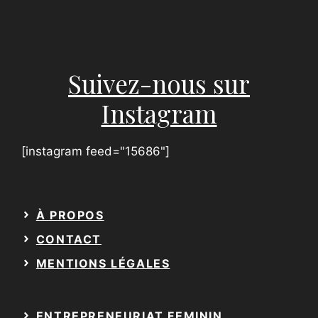
E
m
a
i
l
Suivez-nous sur
Instagram
[instagram feed="15686"]
À PROPOS
CONTACT
MENTIONS LÉGALES
ENTREPRENEURIAT FEMININ