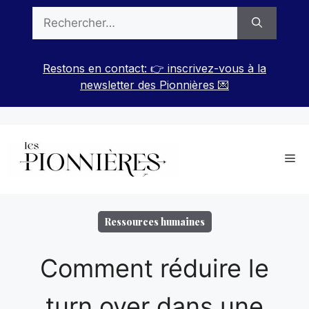
Aller
Rechercher :
au
contenu
Restons en contact: 👉 inscrivez-vous à la
newsletter des Pionnières 💌
Me
Ressources humaines
Comment réduire le
turn over dans une