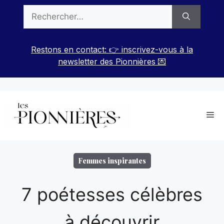
Aller
Rechercher :
au
contenu
Restons en contact: 👉 inscrivez-vous à la
newsletter des Pionnières 💌
Me
Femmes inspirantes
7 poétesses célèbres
à découvrir