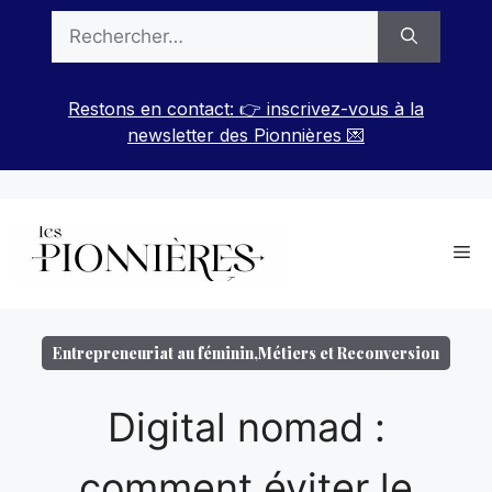
Aller
Rechercher :
au
contenu
Restons en contact: 👉 inscrivez-vous à la
newsletter des Pionnières 💌
Me
Entrepreneuriat au féminin
,
Métiers et Reconversion
Digital nomad :
comment éviter le