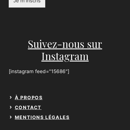
Je m'inscris
r
é
n
o
m
*
Suivez-nous sur
Instagram
[instagram feed="15686"]
À PROPOS
CONTACT
MENTIONS LÉGALES