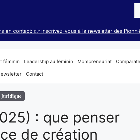
Re
s en contact: 👉 inscrivez-vous à la newsletter des Pionni
t féminin
Leadership au féminin
Mompreneuriat
Comparateu
ewsletter
Contact
Juridique
025) : que penser
ice de création