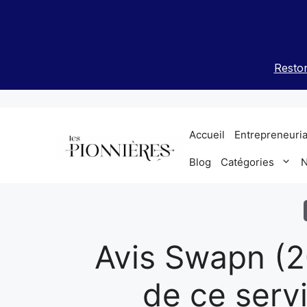
Aller
au
contenu
Reston
Accueil
Entrepreneuria
Blog
Catégories
N
Avis Swapn (2
de ce serv