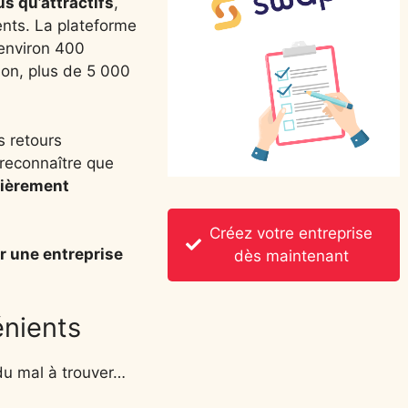
us qu’attractifs
,
ents. La plateforme
environ 400
ion, plus de 5 000
s retours
 reconnaître que
lièrement
Créez votre entreprise
r une entreprise
dès maintenant
énients
du mal à trouver…