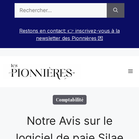
Aller
Rechercher :
au
contenu
Restons en contact: 👉 inscrivez-vous à la
newsletter des Pionnières 💌
Me
Comptabilité
Notre Avis sur le
logiciel de paie Silae