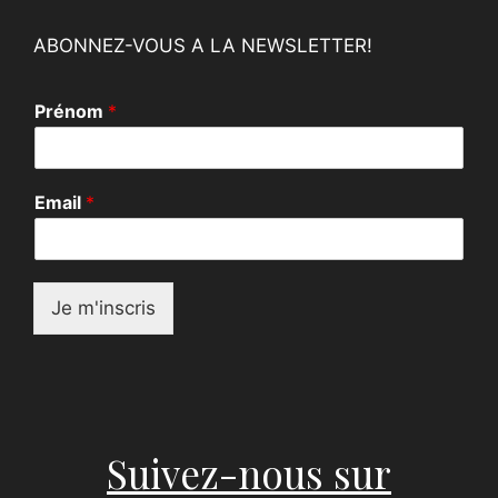
ABONNEZ-VOUS A LA NEWSLETTER!
Prénom
*
E
Email
*
m
a
i
l
P
Je m'inscris
r
é
n
o
m
E
m
Suivez-nous sur
a