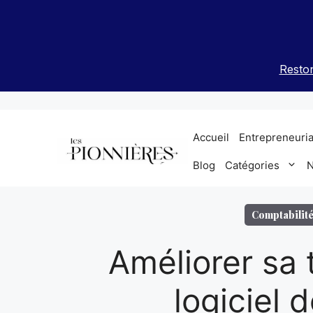
Aller
au
contenu
Reston
Accueil
Entrepreneuria
Blog
Catégories
N
Comptabilit
Améliorer sa 
logiciel 