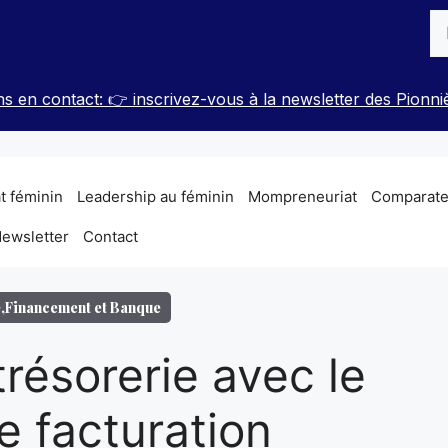
Re
s en contact: 👉 inscrivez-vous à la newsletter des Pionni
t féminin
Leadership au féminin
Mompreneuriat
Comparateu
ewsletter
Contact
é
,
Financement et Banque
trésorerie avec le
de facturation