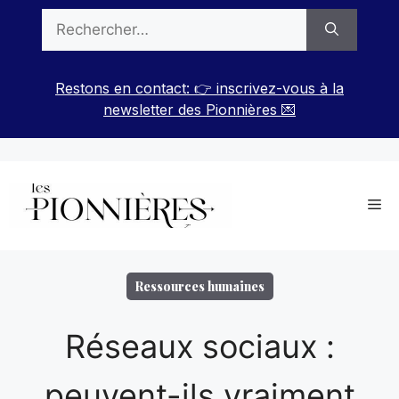
Aller
Rechercher :
au
contenu
Restons en contact: 👉 inscrivez-vous à la
newsletter des Pionnières 💌
Me
Ressources humaines
Réseaux sociaux :
peuvent-ils vraiment