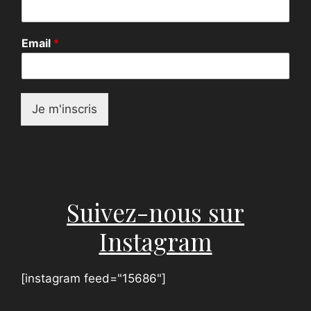
*
Email
*
*
E
m
a
i
Je m'inscris
l
Suivez-nous sur
Instagram
[instagram feed="15686"]