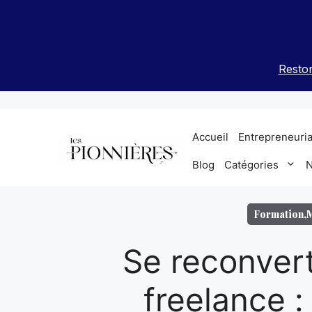
Aller
au
contenu
Reston
Accueil
Entrepreneuria
Blog
Catégories
N
Formation
,
M
Se reconver
freelance 