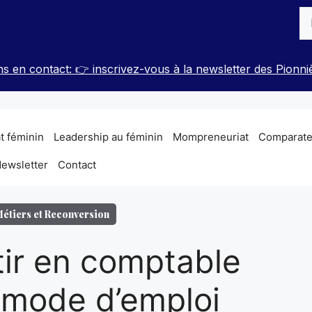
Re
s en contact: 👉 inscrivez-vous à la newsletter des Pionni
t féminin
Leadership au féminin
Mompreneuriat
Comparateu
ewsletter
Contact
étiers et Reconversion
tir en comptable
: mode d’emploi