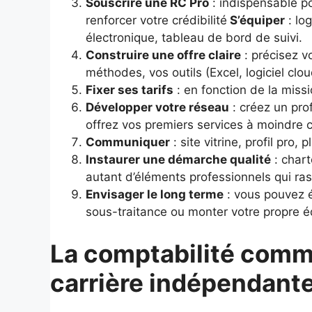
Souscrire une RC Pro
: indispensable po
renforcer votre crédibilité
S’équiper
: log
électronique, tableau de bord de suivi.
Construire une offre claire
: précisez v
méthodes, vos outils (Excel, logiciel c
Fixer ses tarifs
: en fonction de la miss
Développer votre réseau
: créez un pro
offrez vos premiers services à moindre
Communiquer
: site vitrine, profil pro,
Instaurer une démarche qualité
: chart
autant d’éléments professionnels qui ras
Envisager le long terme
: vous pouvez é
sous-traitance ou monter votre propre é
La comptabilité comm
carrière indépendant