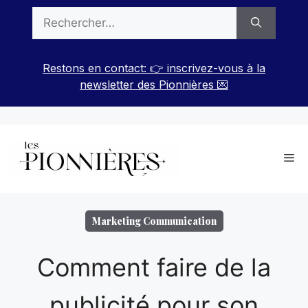
Aller
Rechercher :
au
contenu
Restons en contact: 👉 inscrivez-vous à la
newsletter des Pionnières 💌
Me
Marketing Communication
Comment faire de la
publicité pour son