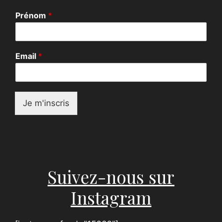
E
Prénom
*
m
a
i
l
Email
*
P
r
é
n
o
Je m'inscris
m
*
Suivez-nous sur
Instagram