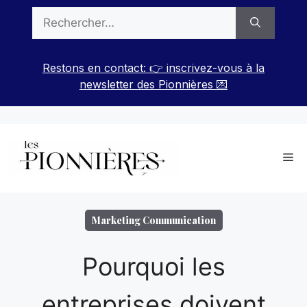
Aller
Rechercher :
au
contenu
Restons en contact: 👉 inscrivez-vous à la
newsletter des Pionnières 💌
Me
Marketing Communication
Pourquoi les
entreprises doivent