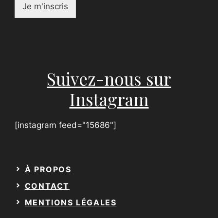
P
Je m'inscris
r
é
n
o
m
*
Suivez-nous sur
Instagram
[instagram feed="15686"]
À PROPOS
CONTACT
MENTIONS LÉGALES