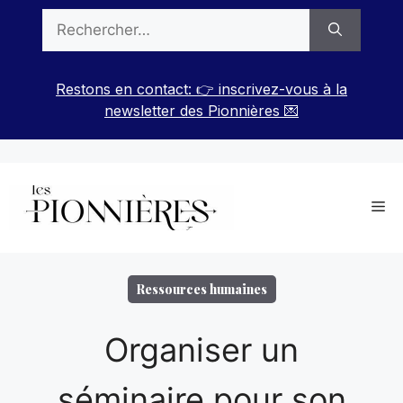
Aller
Rechercher :
au
contenu
Restons en contact: 👉 inscrivez-vous à la
newsletter des Pionnières 💌
Me
Ressources humaines
Organiser un
séminaire pour son