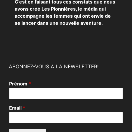
C’est en faisant tous ces constats que nous
avons créé Les Pionnières, le média qui
accompagne les femmes qui ont envie de
se lancer dans une nouvelle aventure.
ABONNEZ-VOUS A LA NEWSLETTER!
Prénom
*
E
Email
*
m
a
i
l