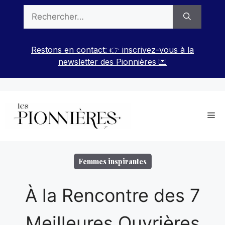
Aller
Rechercher :
au
contenu
Restons en contact: 👉 inscrivez-vous à la
newsletter des Pionnières 💌
Me
Femmes inspirantes
À la Rencontre des 7
Meilleures Ouvrières