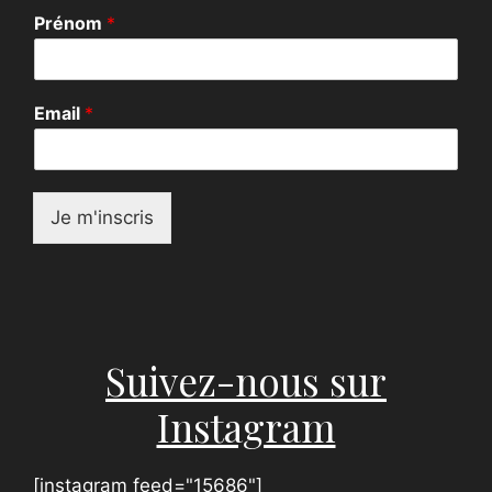
Prénom
*
E
Email
*
m
a
i
l
*
Je m'inscris
P
r
é
n
o
m
Suivez-nous sur
Instagram
[instagram feed="15686"]