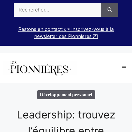
Aller
Rechercher :
au
contenu
Restons en contact: 👉 inscrivez-vous à la
newsletter des Pionnières 💌
Me
Développement personnel
Leadership: trouvez
l’équilibre entre