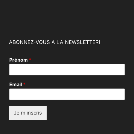
ABONNEZ-VOUS A LA NEWSLETTER!
Prénom
*
*
Email
*
P
r
é
n
o
Je m'inscris
m
*