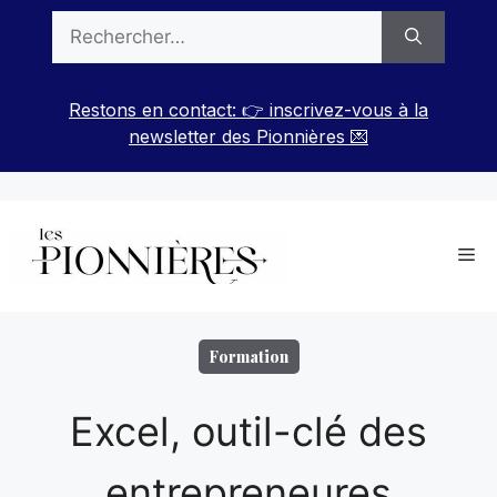
Aller
Rechercher :
au
contenu
Restons en contact: 👉 inscrivez-vous à la
newsletter des Pionnières 💌
Me
Formation
Excel, outil-clé des
entrepreneures