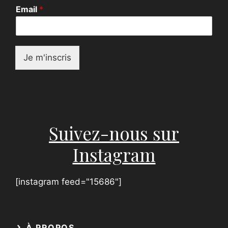
o
Email
*
m
*
*
Je m'inscris
Suivez-nous sur
Instagram
[instagram feed="15686"]
À PROPOS