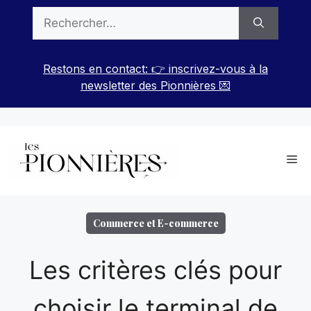
Aller
Rechercher :
au
contenu
Restons en contact: 👉 inscrivez-vous à la
newsletter des Pionnières 💌
Me
Commerce et E-commerce
Les critères clés pour
choisir le terminal de