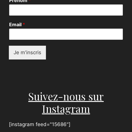
Prénom
*
P
Email
*
r
é
n
o
m
Je m'inscris
E
m
a
i
l
P
r
Suivez-nous sur
é
n
Instagram
o
m
[instagram feed="15686"]