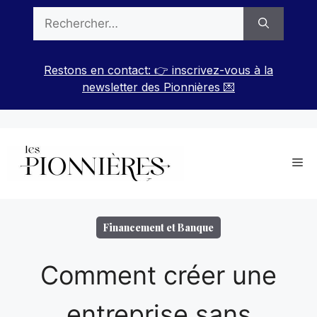
Aller
Rechercher :
au
contenu
Restons en contact: 👉 inscrivez-vous à la
newsletter des Pionnières 💌
Me
Financement et Banque
Comment créer une
entreprise sans