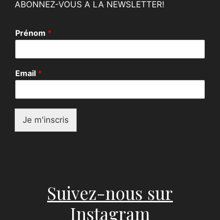
ABONNEZ-VOUS A LA NEWSLETTER!
E
Prénom
*
m
a
i
l
Email
*
*
*
Je m'inscris
Suivez-nous sur
Instagram