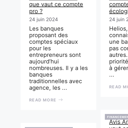
que vaut ce compte
compte
pro ?
écolog
24 juin 2024
24 juin
Les banques
Helios
proposant des
connai
comptes spéciaux
une ba
pour les
pas co
entrepreneurs sont
autres.
aujourd’hui
priorit
nombreuses. Il y a les
à gére
banques
...
traditionnelles avec
agence, les ...
READ M
READ MORE
FINANCEMEN
Avis A