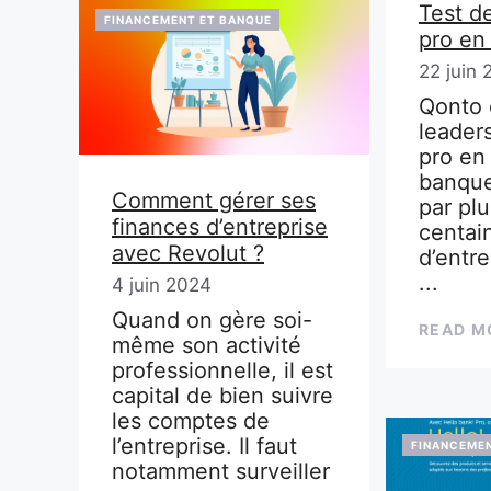
Test d
FINANCEMENT ET BANQUE
pro en 
22 juin
Qonto 
leader
pro en 
banque
Comment gérer ses
par plu
finances d’entreprise
centain
avec Revolut ?
d’entr
...
4 juin 2024
Quand on gère soi-
READ M
même son activité
professionnelle, il est
capital de bien suivre
les comptes de
l’entreprise. Il faut
FINANCEMEN
notamment surveiller