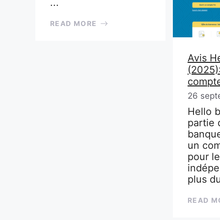
...
READ MORE
Avis H
(2025)
compte
26 sept
Hello b
partie 
banque
un com
pour le
indépe
plus d
READ M