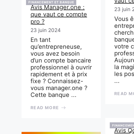
vaut c
FINANCEMENT ET BANQUE
Avis Manager.one :
23 juin
que vaut ce compte
Vous ê
pro ?
entrep
23 juin 2024
cherch
banque
En tant
votre 
qu’entrepreneuse,
profes
vous avez besoin
Aujour
d’un compte bancaire
la magi
professionnel à ouvrir
les pos
rapidement et à prix
...
fixe ? Connaissez-
vous manager.one ?
READ M
Cette banque ...
READ MORE
FINANCEMEN
Avis Q