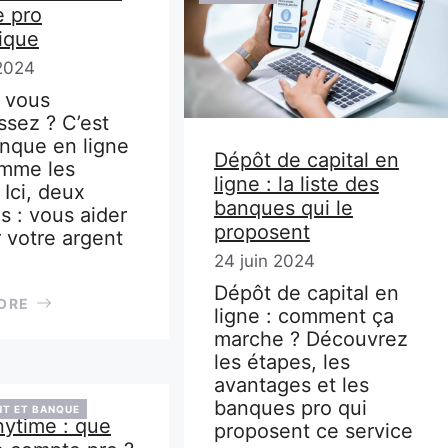
 pro
ique
 2024
, vous
ssez ? C’est
nque en ligne
Dépôt de capital en
mme les
ligne : la liste des
 Ici, deux
banques qui le
és : vous aider
proposent
r votre argent
24 juin 2024
Dépôt de capital en
ORE
ligne : comment ça
marche ? Découvrez
les étapes, les
avantages et les
banques pro qui
T ET BANQUE
nytime : que
proposent ce service