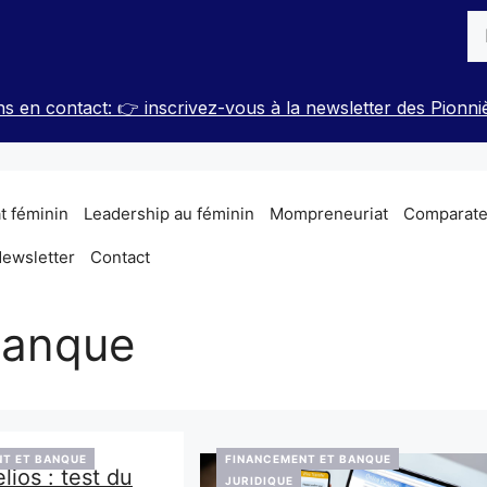
Re
s en contact: 👉 inscrivez-vous à la newsletter des Pionni
t féminin
Leadership au féminin
Mompreneuriat
Comparateu
ewsletter
Contact
Banque
T ET BANQUE
FINANCEMENT ET BANQUE
lios : test du
JURIDIQUE