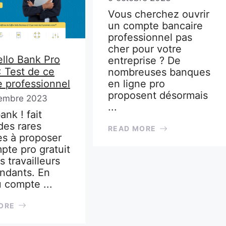
Vous cherchez ouvrir
un compte bancaire
professionnel pas
cher pour votre
ello Bank Pro
entreprise ? De
: Test de ce
nombreuses banques
 professionnel
en ligne pro
proposent désormais
embre 2023
...
ank ! fait
des rares
READ MORE
s à proposer
pte pro gratuit
s travailleurs
ndants. En
u compte ...
ORE