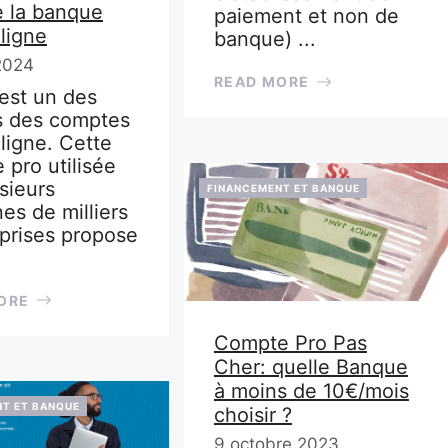
e la banque
paiement et non de
ligne
banque) ...
 2024
READ MORE
est un des
s des comptes
ligne. Cette
 pro utilisée
sieurs
FINANCEMENT ET BANQUE
es de milliers
eprises propose
ORE
Compte Pro Pas
Cher: quelle Banque
à moins de 10€/mois
T ET BANQUE
choisir ?
9 octobre 2023