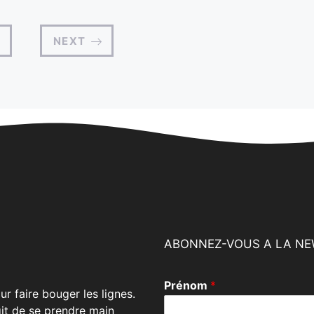
NEXT
ABONNEZ-VOUS A LA NE
Prénom
*
r faire bouger les lignes.
git de se prendre main