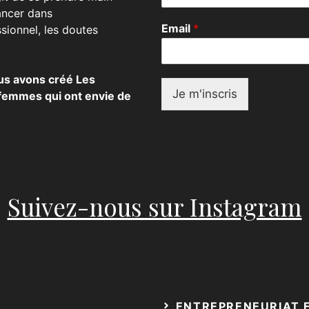
ancer dans
E
Email
*
sionnel, les doutes
m
a
i
l
ous avons créé Les
E
Je m'inscris
 femmes qui ont envie de
m
a
i
l
E
m
a
Suivez-nous sur Instagram
i
l
ENTREPRENEURIAT 