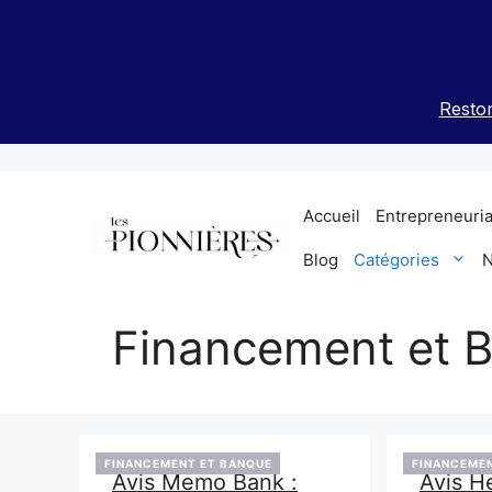
Aller
au
contenu
Reston
Accueil
Entrepreneuria
Blog
Catégories
N
Financement et 
FINANCEMENT ET BANQUE
FINANCEMEN
Avis Memo Bank :
Avis He