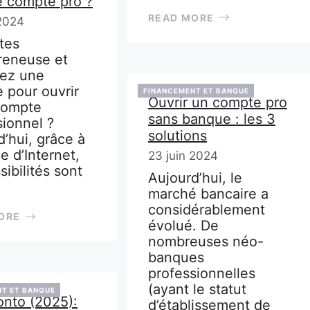
e compte pro ?
READ MORE
 2024
tes
reneuse et
ez une
 pour ouvrir
FINANCEMENT ET BANQUE
Ouvrir un compte pro
compte
sans banque : les 3
sionnel ?
solutions
d’hui, grâce à
e d’Internet,
23 juin 2024
sibilités sont
Aujourd’hui, le
marché bancaire a
considérablement
ORE
évolué. De
nombreuses néo-
banques
professionnelles
(ayant le statut
T ET BANQUE
onto (2025):
d’établissement de